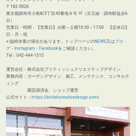
〒182-0026
東京都調布市小島町3丁目43番地８号 1F（京王線・調布駅徒歩6
分）
営業日・時間：【営業日】火曜～土曜10:30～17:00 【定休日】
日・月・祝
※ 臨時休業の場合があります。トップページの
NEWS
又は
ブロ
グ
・
Instagram
・
Facebook
をご確認ください。
Tel：042-444-1515
運営会社：株式会社ブリティッシュクリエイティブデザイン
業務内容：ガーデンデザイン、施工、メンテナンス、コンサルテ
ィング
園芸講演会、ショップ運営
公式サイト：
https://britishcreativedesign.com/