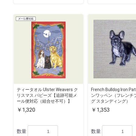
ティータオル Ulster Weavers ク
French Bulldog Iron 
リスマス パピーズ【追跡可能メ
ンワッペン（フレンチ
ール便対応（組合せ不可）】
グ スタンディング）
￥1,320
￥1,353
数量
数量