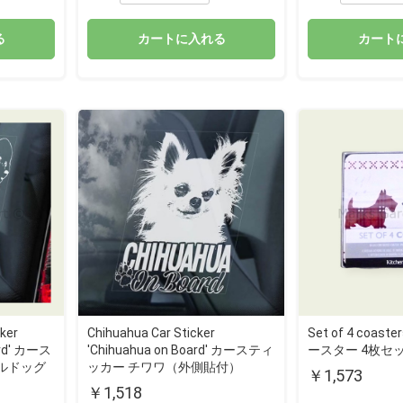
る
カートに入れる
カート
cker
Set of 4 coa
Chihuahua Car Sticker
oard' カース
ースター 4枚セ
'Chihuahua on Board' カースティ
ルドッグ
ッカー チワワ（外側貼付）
￥1,573
￥1,518