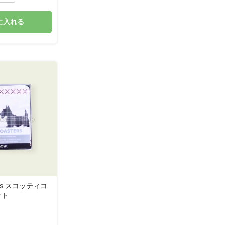
に入れる
sters スコッティコ
ット