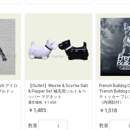
Patch アイロ
【Outlet】Westie & Scottie Salt
French Bulldog C
ブルドッ
& Pepper Set 補充用ソルト＆ペ
'French Bulldo
ッパー マグネット
ティッカー フ
（内側貼付）
通常価格: ￥1,650
￥1,485
￥1,518
数量
数量