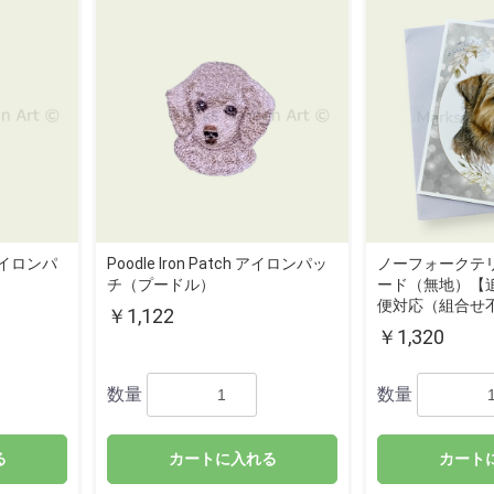
h アイロンパ
Poodle Iron Patch アイロンパッ
ノーフォークテ
チ（プードル）
ード（無地）【
便対応（組合せ
￥1,122
￥1,320
数量
数量
る
カートに入れる
カート