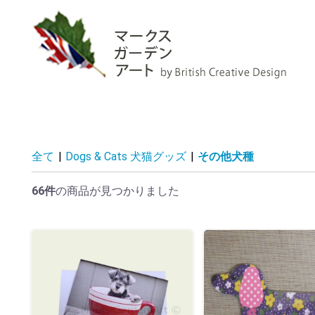
全て
|
Dogs & Cats 犬猫グッズ
|
その他犬種
66件
の商品が見つかりました