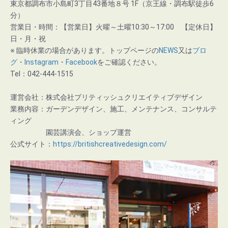
東京都調布市小島町3丁目43番地８号 1F（京王線・調布駅徒歩6
分）
営業日・時間：【営業日】火曜～土曜10:30～17:00 【定休日】
日・月・祝
※ 臨時休業の場合があります。トップページの
NEWS
又は
ブロ
グ
・
Instagram
・
Facebook
をご確認ください。
Tel：042-444-1515
運営会社：株式会社ブリティッシュクリエイティブデザイン
業務内容：ガーデンデザイン、施工、メンテナンス、コンサルテ
ィング
園芸講演会、ショップ運営
公式サイト：
https://britishcreativedesign.com/