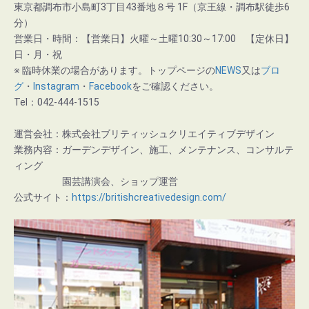
東京都調布市小島町3丁目43番地８号 1F（京王線・調布駅徒歩6
分）
営業日・時間：【営業日】火曜～土曜10:30～17:00 【定休日】
日・月・祝
※ 臨時休業の場合があります。トップページの
NEWS
又は
ブロ
グ
・
Instagram
・
Facebook
をご確認ください。
Tel：042-444-1515
運営会社：株式会社ブリティッシュクリエイティブデザイン
業務内容：ガーデンデザイン、施工、メンテナンス、コンサルテ
ィング
園芸講演会、ショップ運営
公式サイト：
https://britishcreativedesign.com/