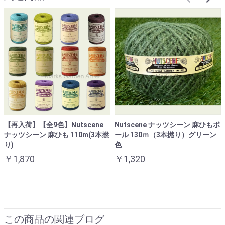
【再入荷】【全9色】Nutscene
Nutscene ナッツシーン 麻ひもボ
ナッツシーン 麻ひも 110m(3本撚
ール 130ｍ（3本撚り）グリーン
り)
色
￥1,870
￥1,320
この商品の関連ブログ