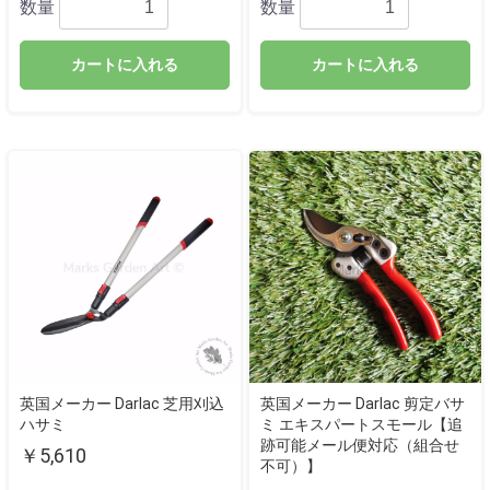
数量
数量
カートに入れる
カートに入れる
英国メーカー Darlac 芝用刈込
英国メーカー Darlac 剪定バサ
ハサミ
ミ エキスパートスモール【追
跡可能メール便対応（組合せ
￥5,610
不可）】