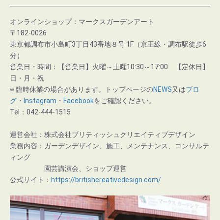
オンラインショップ：マークスガーデンアート
〒182-0026
東京都調布市小島町3丁目43番地８号 1F（京王線・調布駅徒歩6
分）
営業日・時間：【営業日】火曜～土曜10:30～17:00 【定休日】
日・月・祝
※ 臨時休業の場合があります。トップページの
NEWS
又は
ブロ
グ
・
Instagram
・
Facebook
をご確認ください。
Tel：042-444-1515
運営会社：株式会社ブリティッシュクリエイティブデザイン
業務内容：ガーデンデザイン、施工、メンテナンス、コンサルテ
ィング
園芸講演会、ショップ運営
公式サイト：
https://britishcreativedesign.com/