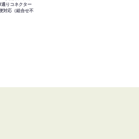
3通りコネクター
接手（継手）ツール コネクター
接手（継手
便対応（組合せ不
￥1,100
￥1,870