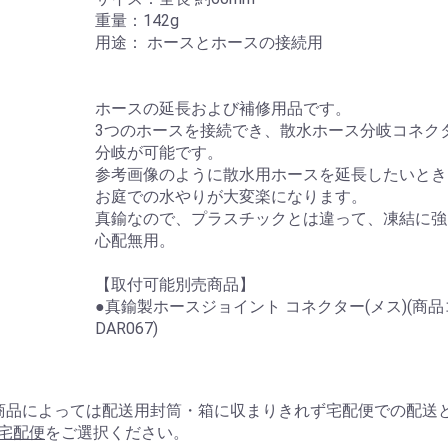
重量：142g
用途： ホースとホースの接続用
ホースの延長および補修用品です。
3つのホースを接続でき、散水ホース分岐コネクタ
分岐が可能です。
参考画像のように散水用ホースを延長したいとき
お庭での水やりが大変楽になります。
真鍮なので、プラスチックとは違って、凍結に強
心配無用。
【取付可能別売商品】
●真鍮製ホースジョイント コネクター(メス)(商品コ
DAR067)
商品によっては配送用封筒・箱に収まりきれず宅配便での配送
宅配便
をご選択ください。