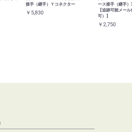
接手（継手）Ｙコネクター
ース接手（継手）
【追跡可能メール
￥5,830
可）】
￥2,750
.