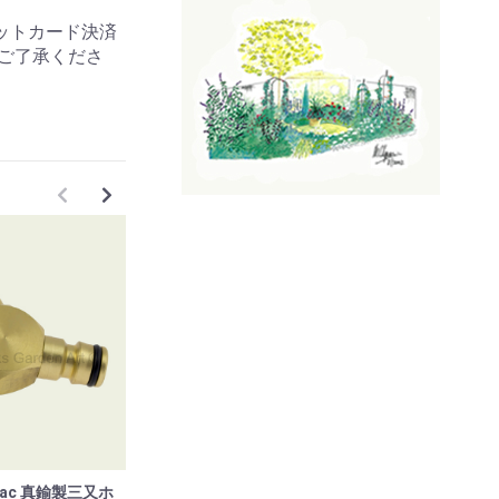
ットカード決済
ご了承くださ
lac 真鍮製三又ホ
英国メーカー Darlac 真鍮製ホース
英国メーカー