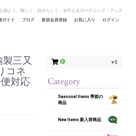
心地よく、愉しく、自分らしく」を叶えるガーデニング・グッズ
物ガイド
ブログ
新規会員登録
お気に入り
ログイン
真鍮製三又
0
￥0
りコネ
ル便対応
Seasonal Items 季節の
商品
New Items 新入荷商品