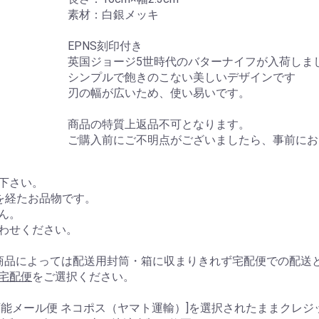
素材：白銀メッキ
EPNS刻印付き
英国ジョージ5世時代のバターナイフが入荷しま
シンプルで飽きのこない美しいデザインです
刃の幅が広いため、使い易いです。
商品の特質上返品不可となります。
ご購入前にご不明点がございましたら、事前にお
下さい。
を経たお品物です。
ん。
わせください。
商品によっては配送用封筒・箱に収まりきれず宅配便での配送
宅配便
をご選択ください。
能メール便 ネコポス（ヤマト運輸）]を選択されたままクレジ