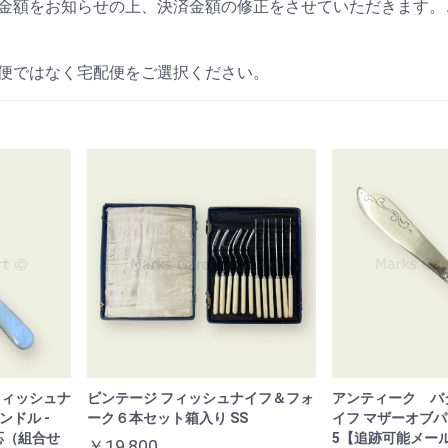
金額をお知らせの上、決済金額の修正をさせていただきます。
便ではなく宅配便をご選択ください。
フィッシュナ
ビンテージ フィッシュナイフ＆フォ
アンティーク バ
ンドル -
ーク６本セット箱入り SS
イフ マザーオブパ
応（組合せ
5【追跡可能メー
￥19,800