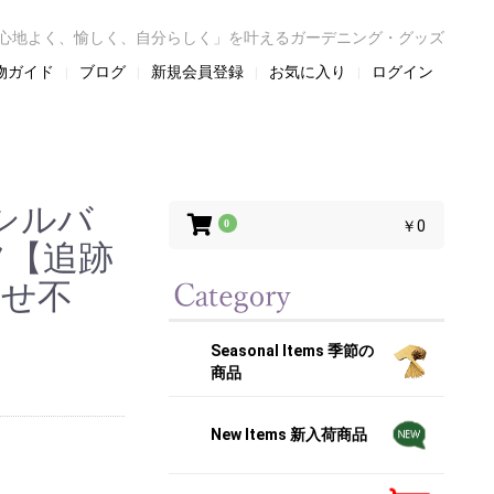
心地よく、愉しく、自分らしく」を叶えるガーデニング・グッズ
物ガイド
ブログ
新規会員登録
お気に入り
ログイン
世シルバ
0
￥0
フ【追跡
合せ不
Seasonal Items 季節の
商品
New Items 新入荷商品