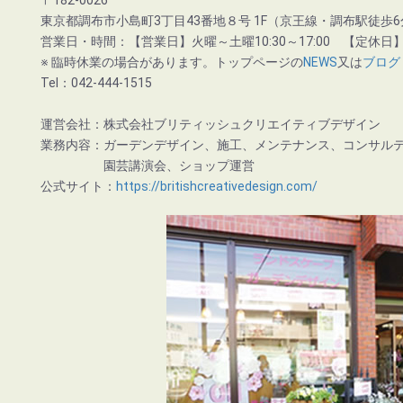
〒182-0026
東京都調布市小島町3丁目43番地８号 1F（京王線・調布駅徒歩6
営業日・時間：【営業日】火曜～土曜10:30～17:00 【定休日
※ 臨時休業の場合があります。トップページの
NEWS
又は
ブログ
Tel：042-444-1515
運営会社：株式会社ブリティッシュクリエイティブデザイン
業務内容：ガーデンデザイン、施工、メンテナンス、コンサル
園芸講演会、ショップ運営
公式サイト：
https://britishcreativedesign.com/