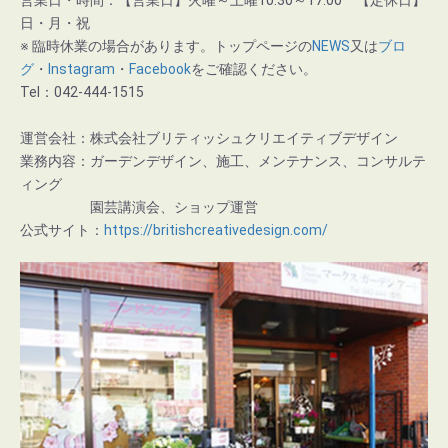
営業日・時間：【営業日】火曜～土曜10:30～17:00 【定休日】
日・月・祝
※ 臨時休業の場合があります。トップページの
NEWS
又は
ブロ
グ
・
Instagram
・
Facebook
をご確認ください。
Tel：042-444-1515
運営会社：株式会社ブリティッシュクリエイティブデザイン
業務内容：ガーデンデザイン、施工、メンテナンス、コンサルテ
ィング
園芸講演会、ショップ運営
公式サイト：
https://britishcreativedesign.com/